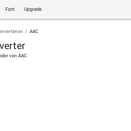
Font
Upgrade
onvertieren
/
AAC
verter
 oder von AAC