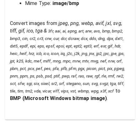
Mime Type:
image/bmp
Convert images from
jpeg, png, webp, avif, jxl, svg,
tiff, gif, ico, tga
&
3fr, aai, ai, apng, art, arw, avs, bmp, bmp2,
bmp3, cin, cr2, cr3, crw, cur, dcr, dcraw, dcx, dds, dng, dpx, dxt1,
dxt5, epdf, epi, eps, epsf, epsi, ept, ept2, ept3, erf, exr, gif, hdr,
heic, heif, hrz, icb, ico, icon, iiq, j2c, j2k, jng, jnx, jp2, jpc, jpe, jps,
jpt, k25, kdc, mef, miff, mng, mpc, mrw, mtv, mvg, nef, nrw, orf,
pbm, pct, pcx, pef, pes, pfa, pfb, pfm, pgx, picon, pict, pix, pjpeg,
pnm, ppm, ps, psb, psd, ptif, pwp, raf, ras, raw, rgf, rle, rmf, rw2,
sct, sfw, sgi, six, sixel, sr2, srf, stegano, sun, svg, svgz, tga, tiff,
to
tile, tim, tm2, vda, vicar, viff, vips, vst, wbmp, wpg, x3f, xcf
BMP
(
Microsoft Windows bitmap image
)
.