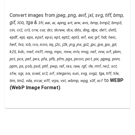
Convert images from
jpeg, png, avif, jxl, svg, tiff, bmp,
gif, ico, tga
&
3fr, aai, ai, apng, art, arw, avs, bmp, bmp2, bmp3,
cin, cr2, cr3, crw, cur, dcr, dcraw, dcx, dds, dng, dpx, dxt1, dxt5,
epdf, epi, eps, epsf, epsi, ept, ept2, ept3, erf, exr, gif, hdr, heic,
heif, hrz, icb, ico, icon, iiq, j2c, j2k, jng, jnx, jp2, jpc, jpe, jps, jpt,
k25, kdc, mef, miff, mng, mpc, mrw, mtv, mvg, nef, nrw, orf, pbm,
pct, pcx, pef, pes, pfa, pfb, pfm, pgx, picon, pict, pix, pjpeg, pnm,
ppm, ps, psb, psd, ptif, pwp, raf, ras, raw, rgf, rle, rmf, rw2, sct,
sfw, sgi, six, sixel, sr2, srf, stegano, sun, svg, svgz, tga, tiff, tile,
to
WEBP
tim, tm2, vda, vicar, viff, vips, vst, wbmp, wpg, x3f, xcf
(
WebP Image Format
)
.