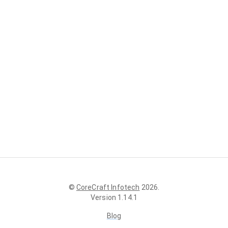
©
CoreCraft Infotech
2026
.
Version
1.14.1
Blog