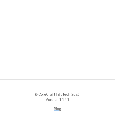
©
CoreCraft Infotech
2026
.
Version
1.14.1
Blog