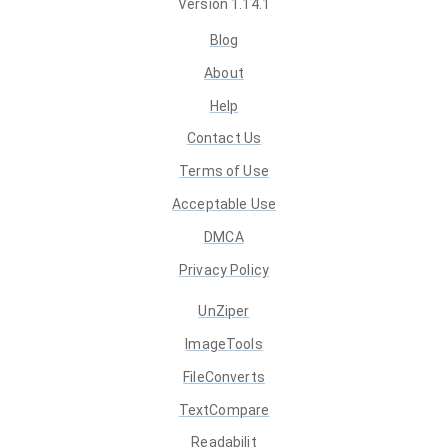
Version
1.14.1
Blog
About
Help
Contact Us
Terms of Use
Acceptable Use
DMCA
Privacy Policy
UnZiper
ImageTools
FileConverts
TextCompare
Readabilit