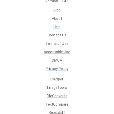
Version
1.14.1
Blog
About
Help
Contact Us
Terms of Use
Acceptable Use
DMCA
Privacy Policy
UnZiper
ImageTools
FileConverts
TextCompare
Readabilit