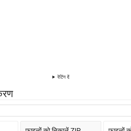
रेटिंग दें
करण
फ़ाइलों को निकालें ZIP
फ़ाइलों 