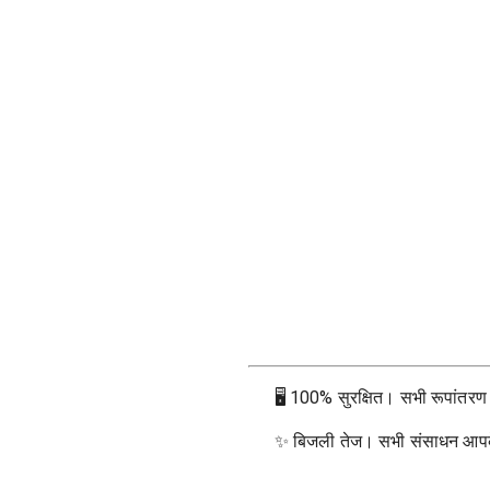
🖥
100% सुरक्षित। सभी रूपांतरण आप
✨
बिजली तेज। सभी संसाधन आपके ब्