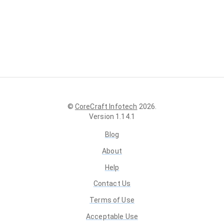
©
CoreCraft Infotech
2026
.
Version
1.14.1
Blog
About
Help
Contact Us
Terms of Use
Acceptable Use