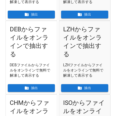
解凍して表示する
解凍して表示する
抽出
抽出
DEBからファ
LZHからファ
イルをオンラ
イルをオンラ
インで抽出す
インで抽出す
る
る
DEBファイルからファイ
LZHファイルからファイ
ルをオンラインで無料で
ルをオンラインで無料で
解凍して表示する
解凍して表示する
抽出
抽出
CHMからファ
ISOからファイ
イルをオンラ
ルをオンライ