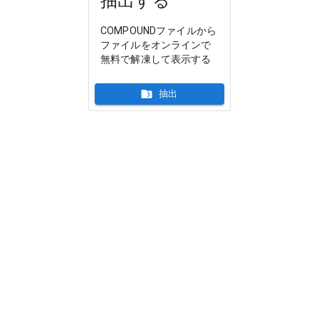
抽出する
COMPOUNDファイルから
ファイルをオンラインで
無料で解凍して表示する
抽出