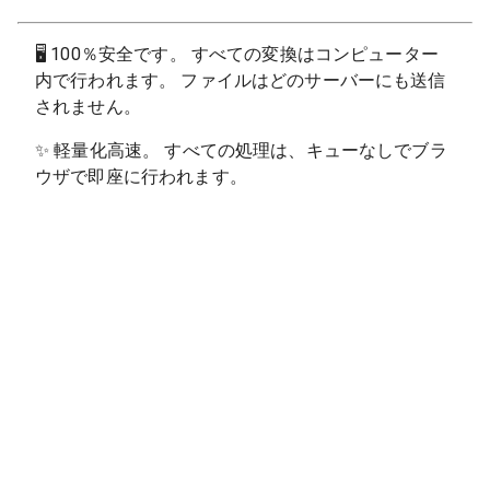
🖥
100％安全です。 すべての変換はコンピューター
内で行われます。 ファイルはどのサーバーにも送信
されません。
✨
軽量化高速。 すべての処理は、キューなしでブラ
ウザで即座に行われます。