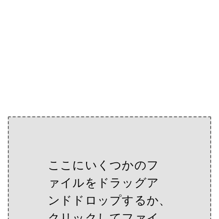
ここにいくつかのフ
ァイルをドラッグア
ンドドロップするか、
クリックしてファイ