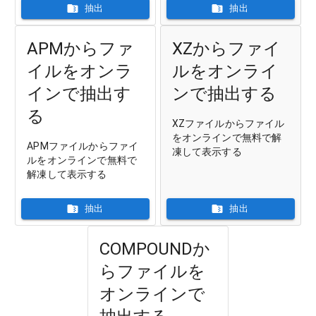
抽出
抽出
APMからファ
XZからファイ
イルをオンラ
ルをオンライ
インで抽出す
ンで抽出する
る
XZファイルからファイル
をオンラインで無料で解
APMファイルからファイ
凍して表示する
ルをオンラインで無料で
解凍して表示する
抽出
抽出
COMPOUNDか
らファイルを
オンラインで