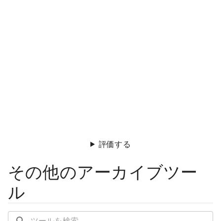
評価する
その他のアーカイブツー
ル