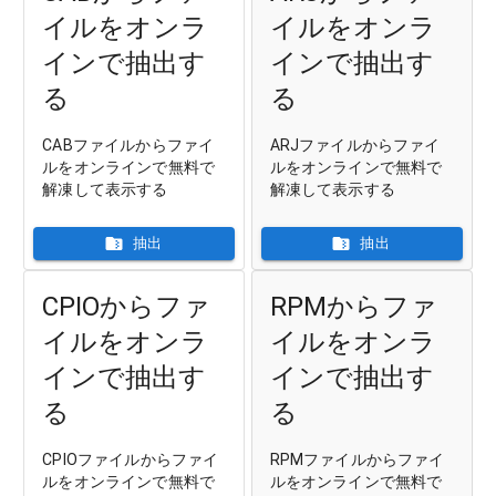
イルをオンラ
イルをオンラ
インで抽出す
インで抽出す
る
る
CABファイルからファイ
ARJファイルからファイ
ルをオンラインで無料で
ルをオンラインで無料で
解凍して表示する
解凍して表示する
抽出
抽出
CPIOからファ
RPMからファ
イルをオンラ
イルをオンラ
インで抽出す
インで抽出す
る
る
CPIOファイルからファイ
RPMファイルからファイ
ルをオンラインで無料で
ルをオンラインで無料で