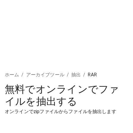
ホーム
/
アーカイブツール
/
抽出
/
RAR
無料でオンラインでファ
イルを抽出する
オンラインでzipファイルからファイルを抽出します