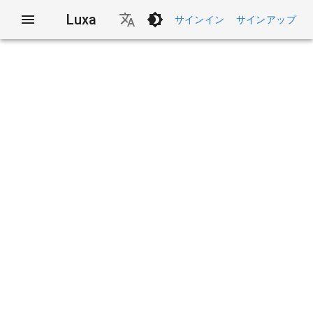
Luxa
サインイン
サインアップ