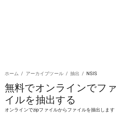
ホーム
/
アーカイブツール
/
抽出
/
NSIS
無料でオンラインでファ
イルを抽出する
オンラインでzipファイルからファイルを抽出します