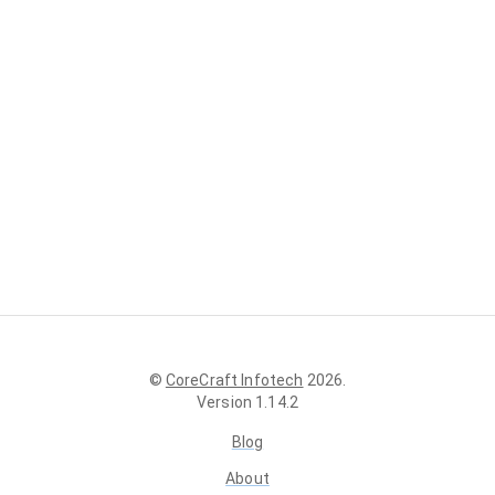
©
CoreCraft Infotech
2026
.
Version
1.14.2
Blog
About