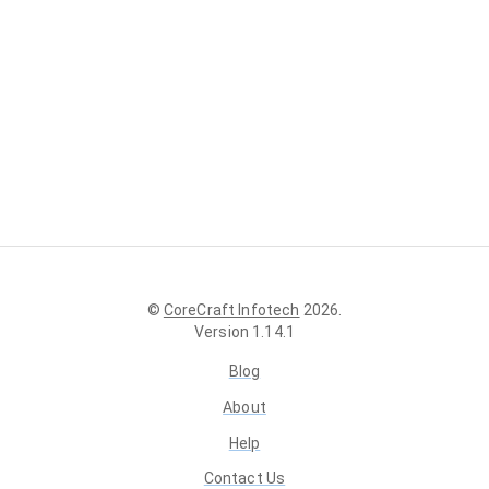
©
CoreCraft Infotech
2026
.
Version
1.14.1
Blog
About
Help
Contact Us