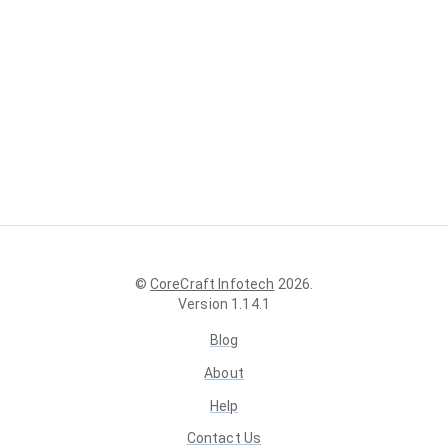
©
CoreCraft Infotech
2026
.
Version
1.14.1
Blog
About
Help
Contact Us