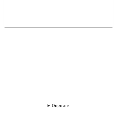
Оценить