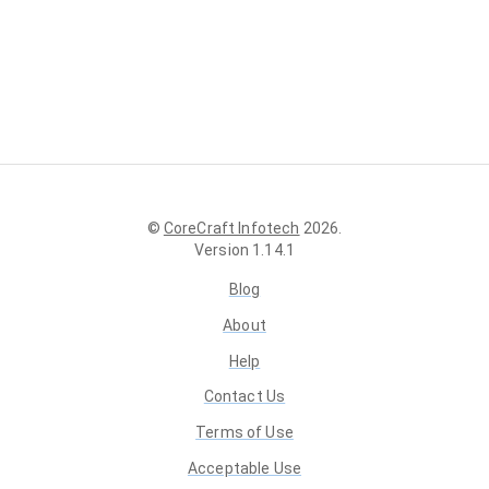
©
CoreCraft Infotech
2026
.
Version
1.14.1
Blog
About
Help
Contact Us
Terms of Use
Acceptable Use