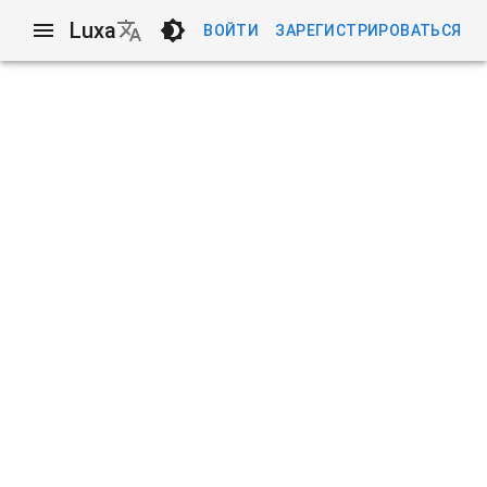
Luxa
ВОЙТИ
ЗАРЕГИСТРИРОВАТЬСЯ