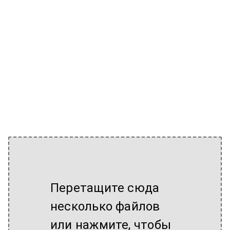
Перетащите сюда
несколько файлов
или нажмите, чтобы