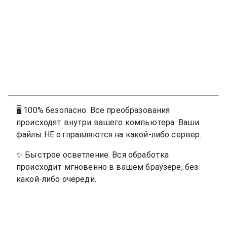
🖥
100% безопасно. Все преобразования
происходят внутри вашего компьютера. Ваши
файлы НЕ отправляются на какой-либо сервер.
✨
Быстрое осветление. Вся обработка
происходит мгновенно в вашем браузере, без
какой-либо очереди.