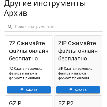
Другие инструменты
Архив
7Z Сжимайте
ZIP Сжимайте
файлы онлайн
файлы онлайн
бесплатно
бесплатно
7Z Сжать несколько
ZIP Сжать несколько
файлов и папок в
файлов и папок в
формат zip онлайн
формат zip онлайн
СЖАТЬ
СЖАТЬ
GZIP
BZIP2