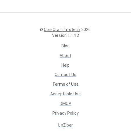
©
CoreCraft Infotech
2026
.
Version
1.14.2
Blog
About
Help
Contact Us
Terms of Use
Acceptable Use
DMCA
Privacy Policy
UnZiper