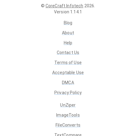
©
CoreCraft Infotech
2026
.
Version
1.14.1
Blog
About
Help
Contact Us
Terms of Use
Acceptable Use
DMCA
Privacy Policy
UnZiper
ImageTools
FileConverts
TextCompare