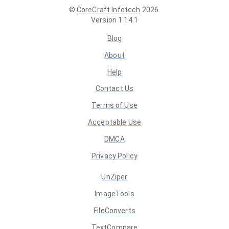
©
CoreCraft Infotech
2026
.
Version
1.14.1
Blog
About
Help
Contact Us
Terms of Use
Acceptable Use
DMCA
Privacy Policy
UnZiper
ImageTools
FileConverts
TextCompare