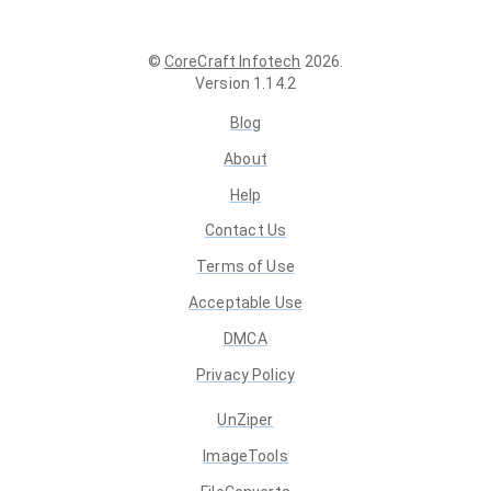
©
CoreCraft Infotech
2026
.
Version
1.14.2
Blog
About
Help
Contact Us
Terms of Use
Acceptable Use
DMCA
Privacy Policy
UnZiper
ImageTools