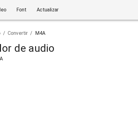
deo
Font
Actualizar
o
/
Convertir
/
M4A
or de audio
4A