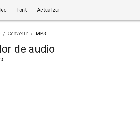
deo
Font
Actualizar
o
/
Convertir
/
MP3
or de audio
P3