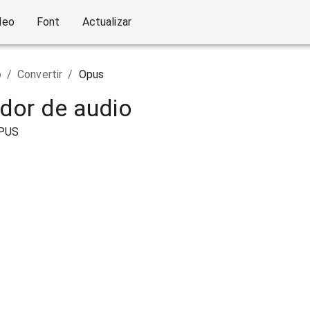
deo
Font
Actualizar
o
/
Convertir
/
Opus
dor de audio
OPUS