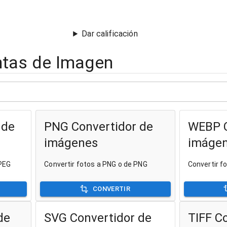
Dar calificación
ntas de Imagen
 de
PNG Convertidor de
WEBP C
imágenes
imáge
JPEG
Convertir fotos a PNG o de PNG
Convertir 
CONVERTIR
de
SVG Convertidor de
TIFF C