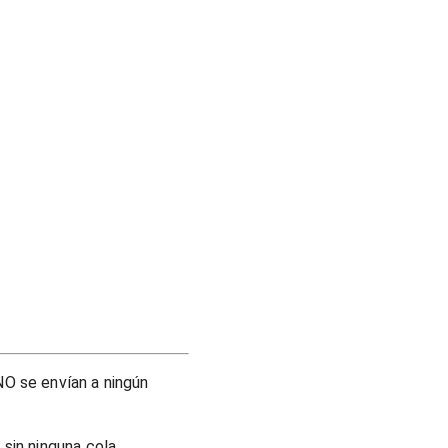
O se envían a ningún
sin ninguna cola.