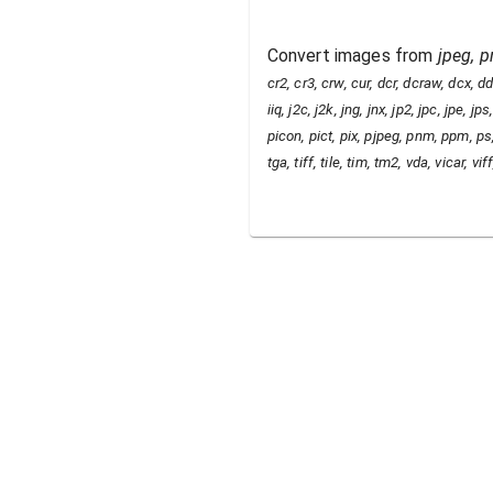
Convert images from
jpeg, p
cr2, cr3, crw, cur, dcr, dcraw, dcx, dds
iiq, j2c, j2k, jng, jnx, jp2, jpc, jpe,
picon, pict, pix, pjpeg, pnm, ppm, ps, 
tga, tiff, tile, tim, tm2, vda, vicar, v