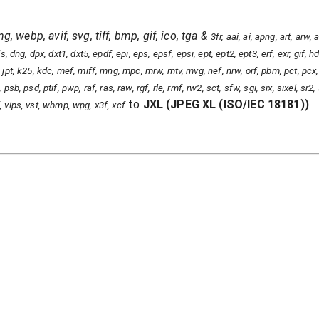
ng, webp, avif, svg, tiff, bmp, gif, ico, tga
&
3fr, aai, ai, apng, art, arw
, dng, dpx, dxt1, dxt5, epdf, epi, eps, epsf, epsi, ept, ept2, ept3, erf, exr, gif, hdr
 jps, jpt, k25, kdc, mef, miff, mng, mpc, mrw, mtv, mvg, nef, nrw, orf, pbm, pct, pcx
psb, psd, ptif, pwp, raf, ras, raw, rgf, rle, rmf, rw2, sct, sfw, sgi, six, sixel, sr2
to
JXL
(
JPEG XL (ISO/IEC 18181)
)
.
iff, vips, vst, wbmp, wpg, x3f, xcf