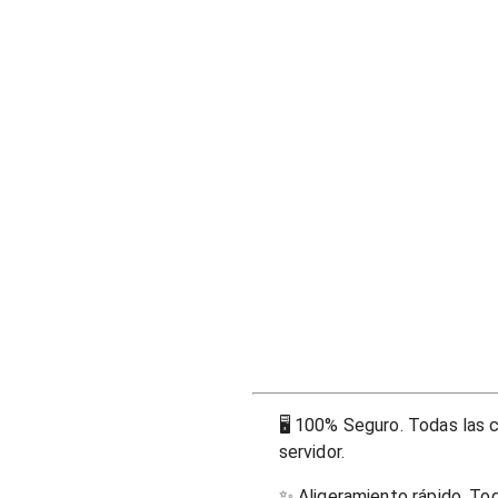
🖥
100% Seguro. Todas las c
servidor.
✨
Aligeramiento rápido. To