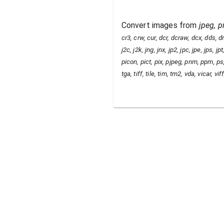
Convert images from
jpeg, pn
cr3, crw, cur, dcr, dcraw, dcx, dds, dng
j2c, j2k, jng, jnx, jp2, jpc, jpe, jps
picon, pict, pix, pjpeg, pnm, ppm, ps, 
tga, tiff, tile, tim, tm2, vda, vicar, v