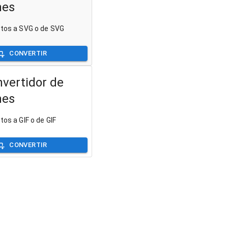
nes
otos a SVG o de SVG
CONVERTIR
nvertidor de
nes
tos a GIF o de GIF
CONVERTIR