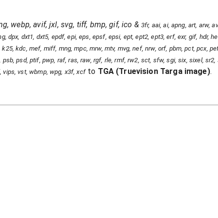
g, webp, avif, jxl, svg, tiff, bmp, gif, ico
&
3fr, aai, ai, apng, art, arw,
, dpx, dxt1, dxt5, epdf, epi, eps, epsf, epsi, ept, ept2, ept3, erf, exr, gif, hdr, heic
, jpt, k25, kdc, mef, miff, mng, mpc, mrw, mtv, mvg, nef, nrw, orf, pbm, pct, pcx, pe
psb, psd, ptif, pwp, raf, ras, raw, rgf, rle, rmf, rw2, sct, sfw, sgi, six, sixel, sr2
to
TGA
(
Truevision Targa image
)
.
iff, vips, vst, wbmp, wpg, x3f, xcf