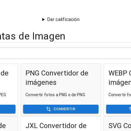
Dar calificación
ntas de Imagen
 de
PNG Convertidor de
WEBP C
imágenes
imáge
JPEG
Convertir fotos a PNG o de PNG
Convertir 
CONVERTIR
de
JXL Convertidor de
SVG Co