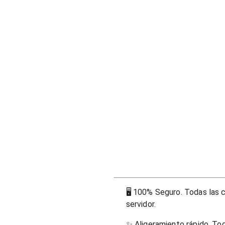
🖥
100% Seguro. Todas las c
servidor.
✨
Aligeramiento rápido. To