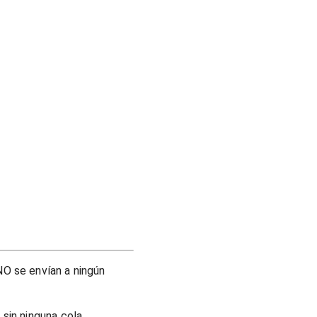
O se envían a ningún
sin ninguna cola.