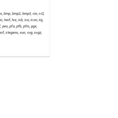
 avs, bmp, bmp2, bmp3, cin, cr2,
, heif, hrz, icb, ico, icon, iiq,
f, pes, pfa, pfb, pfm, pgx,
, srf, stegano, sun, svg, svgz,