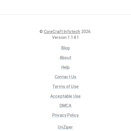
©
CoreCraft Infotech
2026
.
Version
1.14.1
Blog
About
Help
Contact Us
Terms of Use
Acceptable Use
DMCA
Privacy Policy
UnZiper