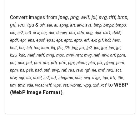
Convert images from
jpeg, png, avif, jxl, svg, tiff, bmp,
gif, ico, tga
&
3fr, aai, ai, apng, art, arw, avs, bmp, bmp2, bmp3,
cin, cr2, cr3, crw, cur, dcr, dcraw, dcx, dds, dng, dpx, dxt1, dxt5,
epdf, epi, eps, epsf, epsi, ept, ept2, ept3, erf, exr, gif, hdr, heic,
heif, hrz, icb, ico, icon, iiq, j2c, j2k, jng, jnx, jp2, jpc, jpe, jps, jpt,
k25, kdc, mef, miff, mng, mpc, mrw, mtv, mvg, nef, nrw, orf, pbm,
pct, pcx, pef, pes, pfa, pfb, pfm, pgx, picon, pict, pix, pjpeg, pnm,
ppm, ps, psb, psd, ptif, pwp, raf, ras, raw, rgf, rle, rmf, rw2, sct,
sfw, sgi, six, sixel, sr2, srf, stegano, sun, svg, svgz, tga, tiff, tile,
to
WEBP
tim, tm2, vda, vicar, viff, vips, vst, wbmp, wpg, x3f, xcf
(
WebP Image Format
)
.