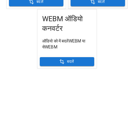
बदलें
बदलें
WEBM ऑडियो
कनवर्टर
ऑडियो को में बदलेंWEBM या
सेWEBM
बदलें