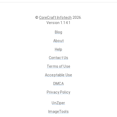
©
CoreCraft Infotech
2026
.
Version
1.14.1
Blog
About
Help
Contact Us
Terms of Use
Acceptable Use
DMCA
Privacy Policy
UnZiper
ImageTools