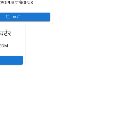
 बदलेंOPUS या सेOPUS
बदलें
र्टर
ेWEBM