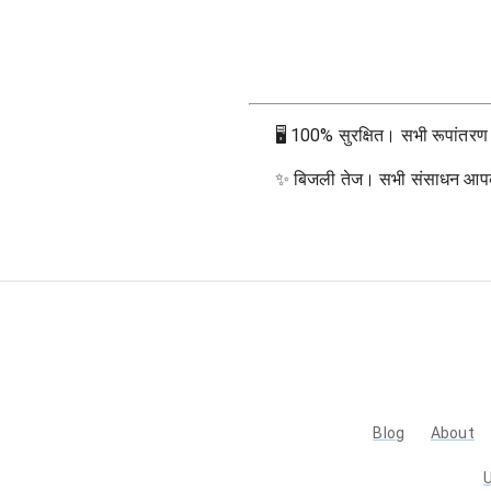
🖥
100% सुरक्षित। सभी रूपांतरण आप
✨
बिजली तेज। सभी संसाधन आपके ब्
Blog
About