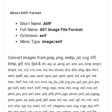
About
AVIF
Format
Short Name:
AVIF
Full Name:
AV1 Image File Format
Extension:
avif
Mime Type:
image/avif
Convert images from
jpeg, png, webp, jxl, svg, tiff,
bmp, gif, ico, tga
&
3fr, aai, ai, apng, art, arw, avs, bmp, bmp2,
bmp3, cin, cr2, cr3, crw, cur, dcr, dcraw, dcx, dds, dng, dpx, dxt1,
dxt5, epdf, epi, eps, epsf, epsi, ept, ept2, ept3, erf, exr, gif, hdr,
heic, heif, hrz, icb, ico, icon, iiq, j2c, j2k, jng, jnx, jp2, jpc, jpe, jps,
jpt, k25, kdc, mef, miff, mng, mpc, mrw, mtv, mvg, nef, nrw, orf,
pbm, pct, pcx, pef, pes, pfa, pfb, pfm, pgx, picon, pict, pix, pjpeg,
pnm, ppm, ps, psb, psd, ptif, pwp, raf, ras, raw, rgf, rle, rmf, rw2,
sct, sfw, sgi, six, sixel, sr2, srf, stegano, sun, svg, svgz, tga, tiff,
to
tile, tim, tm2, vda, vicar, viff, vips, vst, wbmp, wpg, x3f, xcf