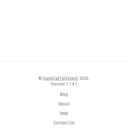
©
CoreCraft Infotech
2026
.
Version
1.14.1
Blog
About
Help
Contact Us