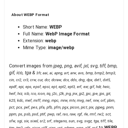
About
WEBP
Format
Short Name:
WEBP
Full Name:
WebP Image Format
Extension:
webp
Mime Type:
image/webp
Convert images from
jpeg, png, avif, jxl, svg, tiff, bmp,
gif, ico, tga
&
3fr, aai, ai, apng, art, arw, avs, bmp, bmp2, bmp3,
cin, cr2, cr3, crw, cur, dcr, dcraw, dcx, dds, dng, dpx, dxt1, dxt5,
epdf, epi, eps, epsf, epsi, ept, ept2, ept3, erf, exr, gif, hdr, heic,
heif, hrz, icb, ico, icon, iiq, j2c, j2k, jng, jnx, jp2, jpc, jpe, jps, jpt,
k25, kdc, mef, miff, mng, mpc, mrw, mtv, mvg, nef, nrw, orf, pbm,
pct, pcx, pef, pes, pfa, pfb, pfm, pgx, picon, pict, pix, pjpeg, pnm,
ppm, ps, psb, psd, ptif, pwp, raf, ras, raw, rgf, rle, rmf, rw2, sct,
sfw, sgi, six, sixel, sr2, srf, stegano, sun, svg, svgz, tga, tiff, tile,
to
WEBP
tim, tm2, vda, vicar, viff, vips, vst, wbmp, wpg, x3f, xcf