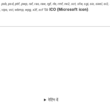
psb, psd, ptif, pwp, raf, ras, raw, rgf, rle, rmf, rw2, sct, sfw, sgi, six, sixel, sr2
to
ICO
(
Microsoft icon
)
.
iff, vips, vst, wbmp, wpg, x3f, xcf
रेटिंग दें