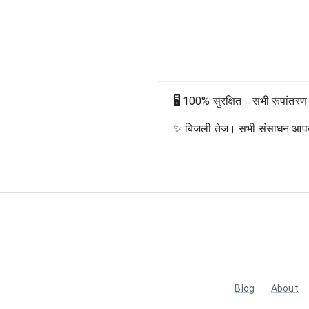
🖥
100% सुरक्षित। सभी रूपांतरण आप
✨
बिजली तेज। सभी संसाधन आपके ब्
Blog
About