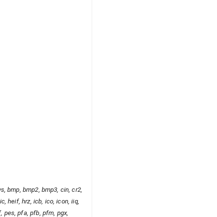
 avs, bmp, bmp2, bmp3, cin, cr2,
, heif, hrz, icb, ico, icon, iiq,
f, pes, pfa, pfb, pfm, pgx,