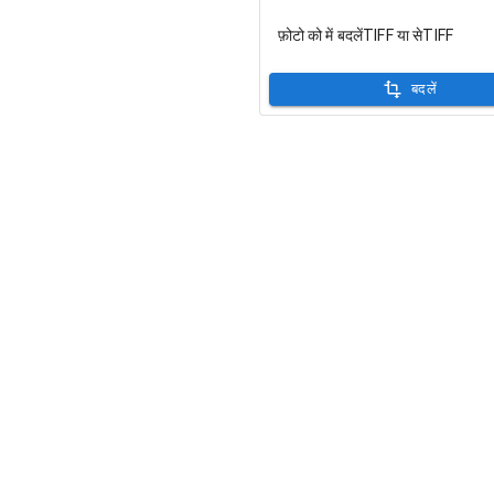
फ़ोटो को में बदलेंTIFF या सेTIFF
बदलें