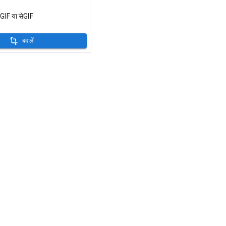
ेंGIF या सेGIF
बदलें