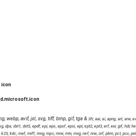
 icon
d.microsoft.icon
g, webp, avif, jxl, svg, tiff, bmp, gif, tga
&
3fr, aai, ai, apng, art, arw,
, dpx, dxt1, dxt5, epdf, epi, eps, epsf, epsi, ept, ept2, ept3, erf, exr, gif, hdr, heic
, jpt, k25, kdc, mef, miff, mng, mpc, mrw, mtv, mvg, nef, nrw, orf, pbm, pct, pcx, pe