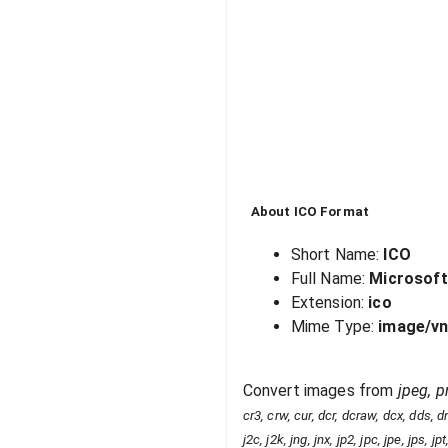
About
ICO
Format
Short Name:
ICO
Full Name:
Microsoft
Extension:
ico
Mime Type:
image/vn
Convert images from
jpeg, pn
cr3, crw, cur, dcr, dcraw, dcx, dds, dng
j2c, j2k, jng, jnx, jp2, jpc, jpe, jps