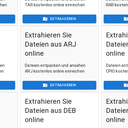
chen
TAR kostenlos online einreichen
RAR kostenl
EXTRAHIEREN
Extrahieren Sie
Extrahi
Dateien aus ARJ
Dateie
online
online
hen
Dateien entpacken und ansehen
Dateien en
en
ARJ kostenlos online einreichen
CPIO kosten
EXTRAHIEREN
Extrahieren Sie
Extrahi
Dateien aus DEB
Dateie
online
online