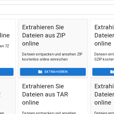
Extrahieren Sie
Extrahi
line
Dateien aus ZIP
Dateie
online
online
hen 7Z
Dateien entpacken und ansehen ZIP
Dateien en
kostenlos online einreichen
GZIP kosten
EXTRAHIEREN
Extrahieren Sie
Extrahi
2
Dateien aus TAR
Dateie
online
online
hen
Dateien entpacken und ansehen
Dateien en