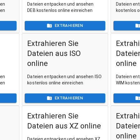
hen
Dateien entpacken und ansehen
Dateien en
hen
DEB kostenlos online einreichen
kostenlos o
EXTRAHIEREN
Extrahieren Sie
Extrahi
Dateien aus ISO
Dateie
online
online
hen
Dateien entpacken und ansehen ISO
Dateien en
hen
kostenlos online einreichen
WIM kostenl
EXTRAHIEREN
Extrahieren Sie
Extrahi
Dateien aus XZ online
Dateie
online
Dateien entpacken und ansehen XZ