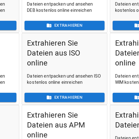
hen
Dateien entpacken und ansehen
Dateien en
hen
DEB kostenlos online einreichen
kostenlos o
EXTRAHIEREN
Extrahieren Sie
Extrahi
Dateien aus ISO
Dateie
online
online
hen
Dateien entpacken und ansehen ISO
Dateien en
hen
kostenlos online einreichen
WIM kostenl
EXTRAHIEREN
Extrahieren Sie
Extrahi
Dateien aus APM
Dateie
online
Dateien en