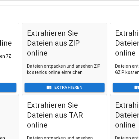
Extrahieren Sie
Extrahi
line
Dateien aus ZIP
Dateie
online
online
hen 7Z
Dateien entpacken und ansehen ZIP
Dateien en
kostenlos online einreichen
GZIP kosten
EXTRAHIEREN
Extrahieren Sie
Extrahi
2
Dateien aus TAR
Dateie
online
online
hen
Dateien entpacken und ansehen
Dateien en