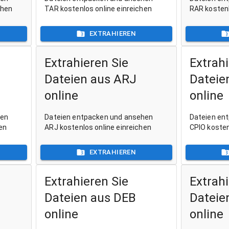
chen
TAR kostenlos online einreichen
RAR kostenl
EXTRAHIEREN
Extrahieren Sie
Extrahi
Dateien aus ARJ
Dateie
online
online
hen
Dateien entpacken und ansehen
Dateien en
en
ARJ kostenlos online einreichen
CPIO kosten
EXTRAHIEREN
Extrahieren Sie
Extrahi
Dateien aus DEB
Dateie
online
online