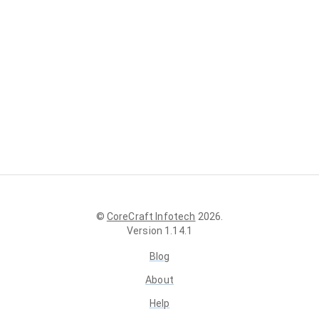
©
CoreCraft Infotech
2026
.
Version
1.14.1
Blog
About
Help