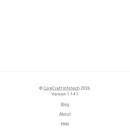
©
CoreCraft Infotech
2026
.
Version
1.14.1
Blog
About
Help