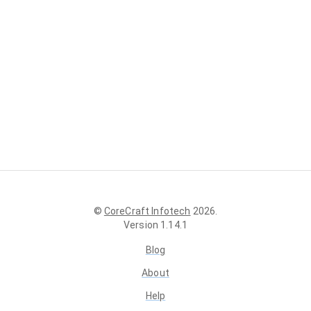
©
CoreCraft Infotech
2026
.
Version
1.14.1
Blog
About
Help