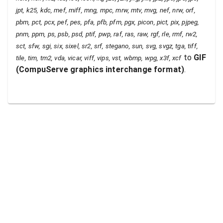
jpt, k25, kdc, mef, miff, mng, mpc, mrw, mtv, mvg, nef, nrw, orf,
pbm, pct, pcx, pef, pes, pfa, pfb, pfm, pgx, picon, pict, pix, pjpeg,
pnm, ppm, ps, psb, psd, ptif, pwp, raf, ras, raw, rgf, rle, rmf, rw2,
sct, sfw, sgi, six, sixel, sr2, srf, stegano, sun, svg, svgz, tga, tiff,
to
GIF
tile, tim, tm2, vda, vicar, viff, vips, vst, wbmp, wpg, x3f, xcf
(
CompuServe graphics interchange format
)
.