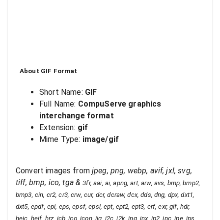
About
GIF
Format
Short Name:
GIF
Full Name:
CompuServe graphics
interchange format
Extension:
gif
Mime Type:
image/gif
Convert images from
jpeg, png, webp, avif, jxl, svg,
tiff, bmp, ico, tga
&
3fr, aai, ai, apng, art, arw, avs, bmp, bmp2,
bmp3, cin, cr2, cr3, crw, cur, dcr, dcraw, dcx, dds, dng, dpx, dxt1,
dxt5, epdf, epi, eps, epsf, epsi, ept, ept2, ept3, erf, exr, gif, hdr,
heic, heif, hrz, icb, ico, icon, iiq, j2c, j2k, jng, jnx, jp2, jpc, jpe, jps,