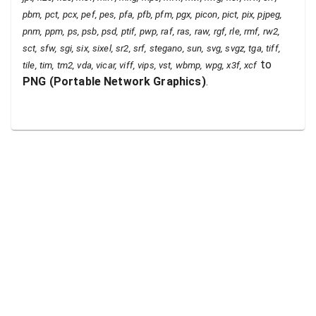
pbm, pct, pcx, pef, pes, pfa, pfb, pfm, pgx, picon, pict, pix, pjpeg,
pnm, ppm, ps, psb, psd, ptif, pwp, raf, ras, raw, rgf, rle, rmf, rw2,
sct, sfw, sgi, six, sixel, sr2, srf, stegano, sun, svg, svgz, tga, tiff,
to
tile, tim, tm2, vda, vicar, viff, vips, vst, wbmp, wpg, x3f, xcf
PNG
(
Portable Network Graphics
)
.