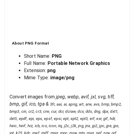
About
PNG
Format
Short Name:
PNG
Full Name:
Portable Network Graphics
Extension:
png
Mime Type:
image/png
Convert images from
jpeg, webp, avif, jxl, svg, tiff,
bmp, gif, ico, tga
&
3fr, aai, ai, apng, art, arw, avs, bmp, bmp2,
bmp3, cin, cr2, cr3, crw, cur, dcr, dcraw, dcx, dds, dng, dpx, dxt1,
dxt5, epdf, epi, eps, epsf, epsi, ept, ept2, ept3, erf, exr, gif, hdr,
heic, heif, hrz, icb, ico, icon, iiq, j2c, j2k, jng, jnx, jp2, jpc, jpe, jps,
jpt, k25, kdc, mef, miff, mng, mpc, mrw, mtv, mvg, nef, nrw, orf,