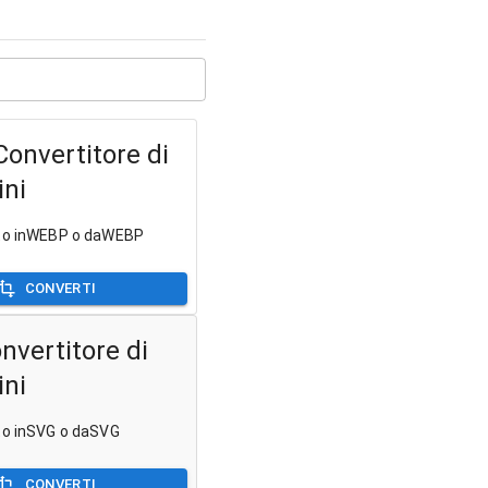
onvertitore di
ni
oto inWEBP o daWEBP
CONVERTI
nvertitore di
ni
to inSVG o daSVG
CONVERTI