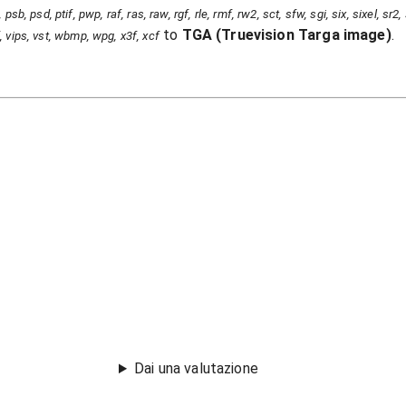
psb, psd, ptif, pwp, raf, ras, raw, rgf, rle, rmf, rw2, sct, sfw, sgi, six, sixel, sr2
to
TGA
(
Truevision Targa image
)
.
iff, vips, vst, wbmp, wpg, x3f, xcf
Dai una valutazione