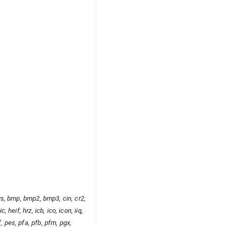
 avs, bmp, bmp2, bmp3, cin, cr2,
, heif, hrz, icb, ico, icon, iiq,
f, pes, pfa, pfb, pfm, pgx,