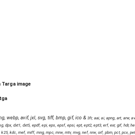
n Targa image
tga
g, webp, avif, jxl, svg, tiff, bmp, gif, ico
&
3fr, aai, ai, apng, art, arw,
, dpx, dxt1, dxt5, epdf, epi, eps, epsf, epsi, ept, ept2, ept3, erf, exr, gif, hdr, heic
, jpt, k25, kdc, mef, miff, mng, mpc, mrw, mtv, mvg, nef, nrw, orf, pbm, pct, pcx, pe