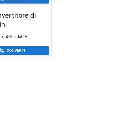
vertitore di
ni
o inGIF o daGIF
CONVERTI