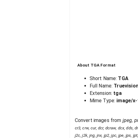
About
TGA
Format
Short Name:
TGA
Full Name:
Truevisio
Extension:
tga
Mime Type:
image/x-
Convert images from
jpeg, pn
cr3, crw, cur, dcr, dcraw, dcx, dds, dng
j2c, j2k, jng, jnx, jp2, jpc, jpe, jps