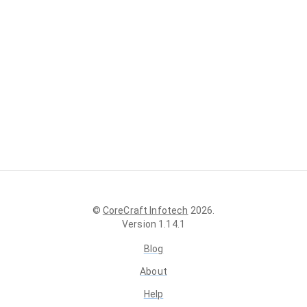
©
CoreCraft Infotech
2026
.
Version
1.14.1
Blog
About
Help