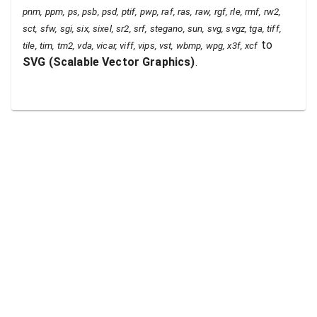
pnm, ppm, ps, psb, psd, ptif, pwp, raf, ras, raw, rgf, rle, rmf, rw2,
sct, sfw, sgi, six, sixel, sr2, srf, stegano, sun, svg, svgz, tga, tiff,
to
tile, tim, tm2, vda, vicar, viff, vips, vst, wbmp, wpg, x3f, xcf
SVG
(
Scalable Vector Graphics
)
.