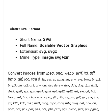
About
SVG
Format
Short Name:
SVG
Full Name:
Scalable Vector Graphics
Extension:
svg, svgz
Mime Type:
image/svg+xml
Convert images from
jpeg, png, webp, avif, jxl, tiff,
bmp, gif, ico, tga
&
3fr, aai, ai, apng, art, arw, avs, bmp, bmp2,
bmp3, cin, cr2, cr3, crw, cur, dcr, dcraw, dcx, dds, dng, dpx, dxt1,
dxt5, epdf, epi, eps, epsf, epsi, ept, ept2, ept3, erf, exr, gif, hdr,
heic, heif, hrz, icb, ico, icon, iiq, j2c, j2k, jng, jnx, jp2, jpc, jpe, jps,
jpt, k25, kdc, mef, miff, mng, mpc, mrw, mtv, mvg, nef, nrw, orf,
pbm, pct, pcx, pef, pes, pfa, pfb, pfm, pgx, picon, pict, pix, pjpeg,