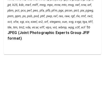
jpt, k25, kdc, mef, miff, mng, mpc, mrw, mtv, mvg, nef, nrw, orf,
pbm, pct, pcx, pef, pes, pfa, pfb, pfm, pgx, picon, pict, pix, pjpeg,
pnm, ppm, ps, psb, psd, ptif, pwp, raf, ras, raw, rgf, rle, rmf, rw2,
sct, sfw, sgi, six, sixel, sr2, srf, stegano, sun, svg, svgz, tga, tiff,
to
tile, tim, tm2, vda, vicar, viff, vips, vst, wbmp, wpg, x3f, xcf
JPEG
(
Joint Photographic Experts Group JFIF
format
)
.