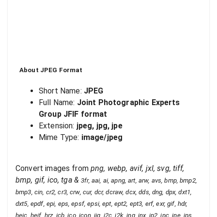
About
JPEG
Format
Short Name:
JPEG
Full Name:
Joint Photographic Experts
Group JFIF format
Extension:
jpeg, jpg, jpe
Mime Type:
image/jpeg
Convert images from
png, webp, avif, jxl, svg, tiff,
bmp, gif, ico, tga
&
3fr, aai, ai, apng, art, arw, avs, bmp, bmp2,
bmp3, cin, cr2, cr3, crw, cur, dcr, dcraw, dcx, dds, dng, dpx, dxt1,
dxt5, epdf, epi, eps, epsf, epsi, ept, ept2, ept3, erf, exr, gif, hdr,
heic, heif, hrz, icb, ico, icon, iiq, j2c, j2k, jng, jnx, jp2, jpc, jpe, jps,