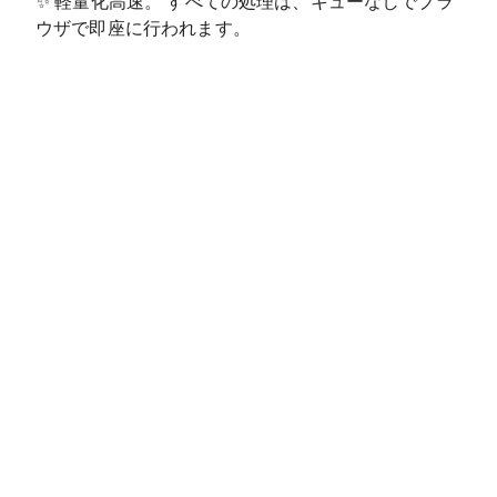
✨
軽量化高速。 すべての処理は、キューなしでブラ
ウザで即座に行われます。