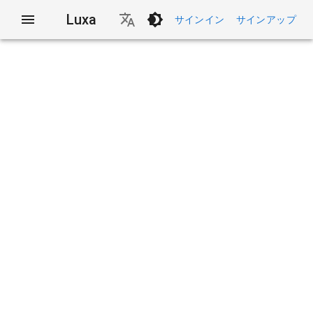
Luxa
サインイン
サインアップ