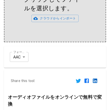
ルを選択します。
クラウドからインポート
フォーマット
AAC
Share this tool:
オーディオファイルをオンラインで無料で変
換