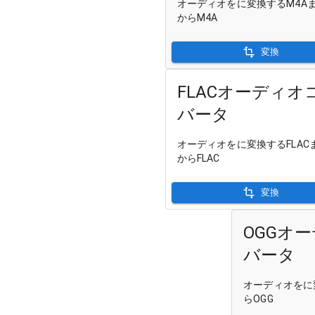
オーディオをに変換するM4A
からM4A
変換
FLACオーディオ
バータ
オーディオをに変換するFLAC
からFLAC
変換
OGGオ
バータ
オーディオをに
らOGG