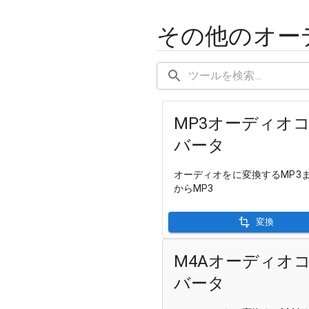
その他のオー
MP3オーディオ
バータ
オーディオをに変換するMP3
からMP3
変換
M4Aオーディオ
バータ