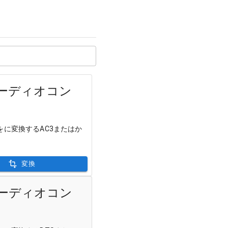
オーディオコン
をに変換するAC3またはか
変換
オーディオコン