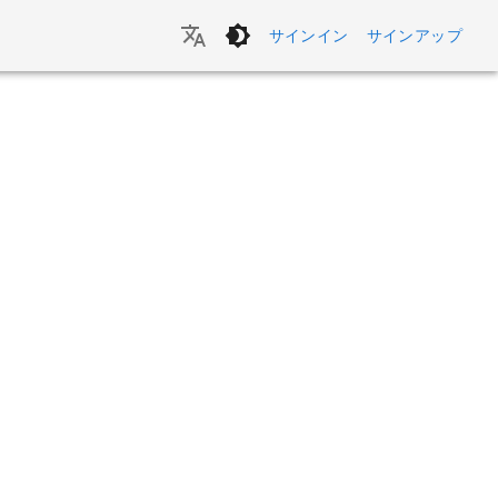
サインイン
サインアップ