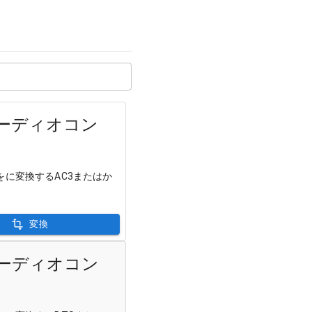
オーディオコン
をに変換するAC3またはか
変換
オーディオコン