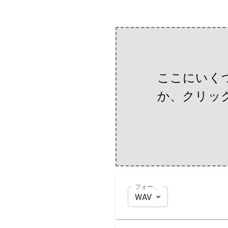
ここにいく
か、クリッ
フォーマット
WAV