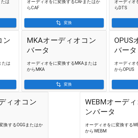
または
オーディオをに変換するCAFまたはか
オーディオ
らCAF
らDTS
変換
コン
MKAオーディオコン
OPU
バータ
バータ
または
オーディオをに変換するMKAまたは
オーディオ
からMKA
からOPUS
変換
ーディオコン
WEBMオーデ
ンバータ
変換するOGGまたはか
オーディオをに変換するW
からWEBM