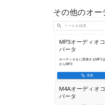
その他のオー
MP3オーディオ
バータ
オーディオをに変換するMP3
からMP3
変換
M4Aオーディオ
バータ