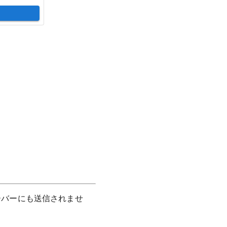
ーバーにも送信されませ