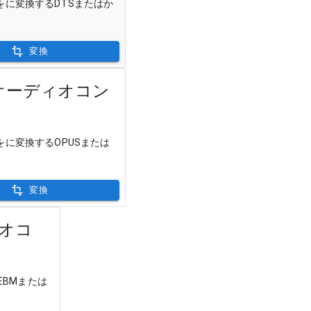
をに変換するDTSまたはか
変換
Sオーディオコン
をに変換するOPUSまたは
変換
ィオコ
EBMまたは