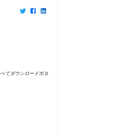
すべてダウンロード
ボタ