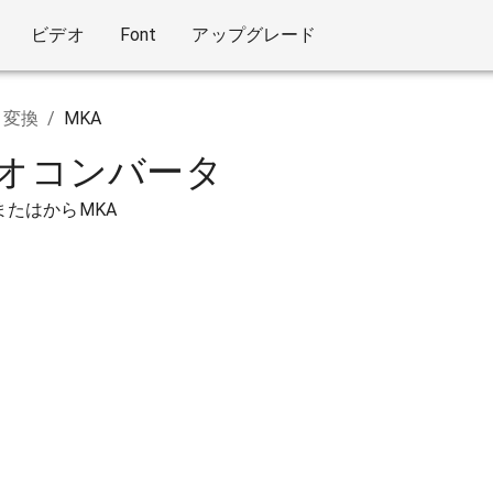
ビデオ
Font
アップグレード
変換
/
MKA
ィオコンバータ
またはからMKA