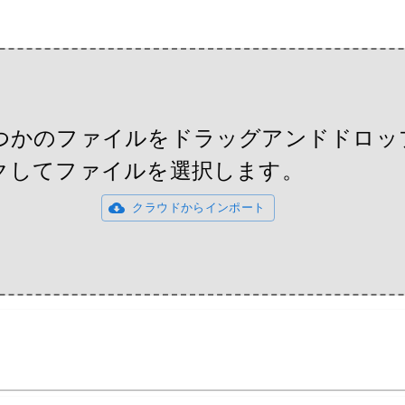
つかのファイルをドラッグアンドドロッ
クしてファイルを選択します。
クラウドからインポート