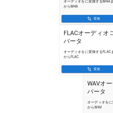
オーディオをに変換するM4A
からM4A
変換
FLACオーディオ
バータ
オーディオをに変換するFLAC
からFLAC
変換
WAVオ
バータ
オーディオをに
からWAV