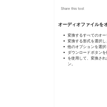
Share this tool:
オーディオファイルを
変換するすべてのオー
変換する形式を選択し
他のオプションを選択
ダウンロードボタンを
を使用して、変換され
ン。