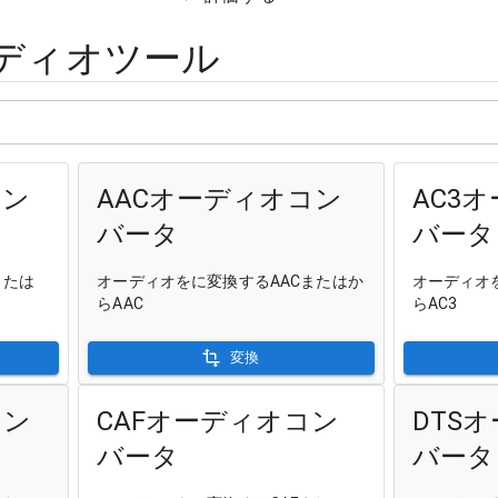
ディオツール
コン
AACオーディオコン
AC3
バータ
バータ
または
オーディオをに変換するAACまたはか
オーディオ
らAAC
らAC3
変換
コン
CAFオーディオコン
DTS
バータ
バータ