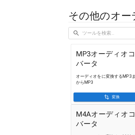
その他のオー
MP3オーディオ
バータ
オーディオをに変換するMP3
からMP3
変換
M4Aオーディオ
バータ