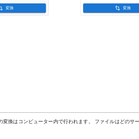
変換
変換
べての変換はコンピューター内で行われます。 ファイルはどのサ