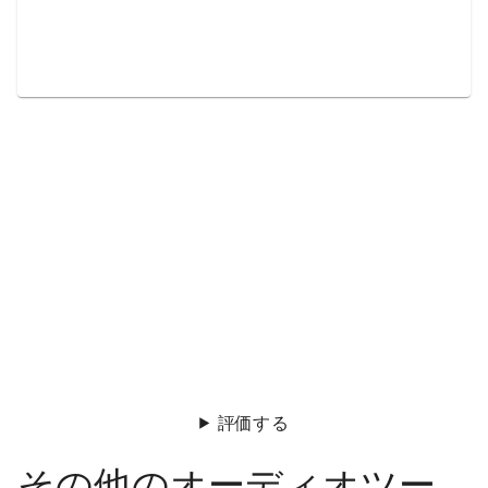
評価する
その他のオーディオツー