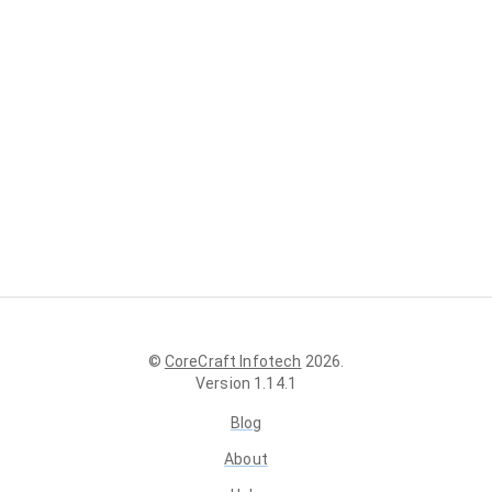
©
CoreCraft Infotech
2026
.
Version
1.14.1
Blog
About