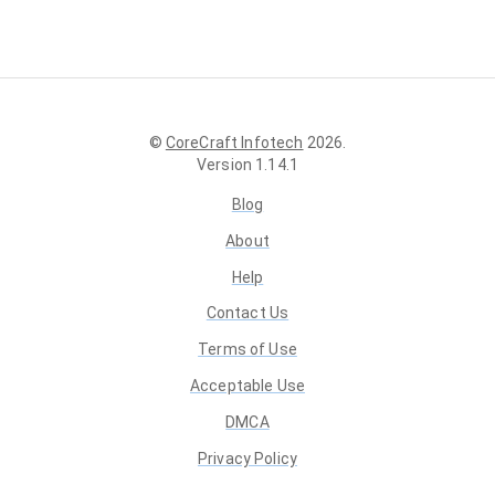
©
CoreCraft Infotech
2026
.
Version
1.14.1
Blog
About
Help
Contact Us
Terms of Use
Acceptable Use
DMCA
Privacy Policy