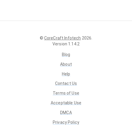
©
CoreCraft Infotech
2026
.
Version
1.14.2
Blog
About
Help
Contact Us
Terms of Use
Acceptable Use
DMCA
Privacy Policy