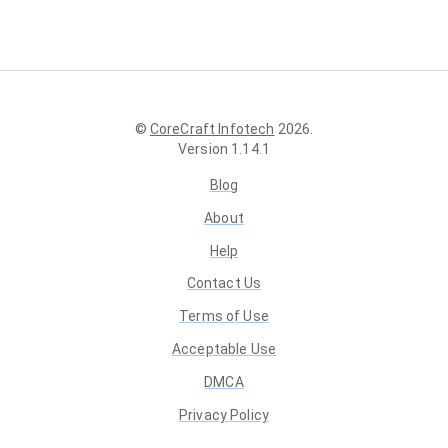
©
CoreCraft Infotech
2026
.
Version
1.14.1
Blog
About
Help
Contact Us
Terms of Use
Acceptable Use
DMCA
Privacy Policy