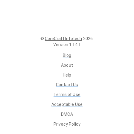
©
CoreCraft Infotech
2026
.
Version
1.14.1
Blog
About
Help
Contact Us
Terms of Use
Acceptable Use
DMCA
Privacy Policy